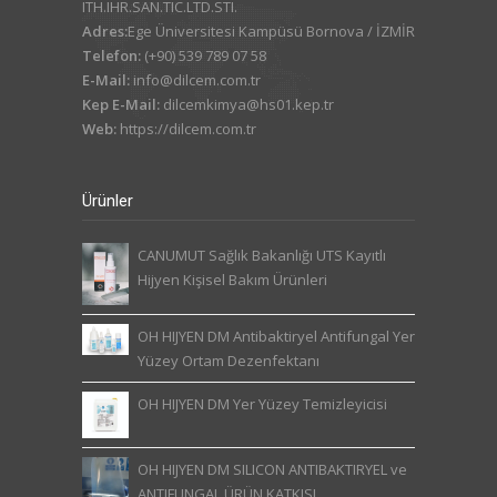
ITH.IHR.SAN.TIC.LTD.STI.
Adres:
Ege Üniversitesi Kampüsü Bornova / İZMİR
Telefon:
(+90) 539 789 07 58
E-Mail:
info@dilcem.com.tr
Kep E-Mail:
dilcemkimya@hs01.kep.tr
Web:
https://dilcem.com.tr
Ürünler
CANUMUT Sağlık Bakanlığı UTS Kayıtlı
Hijyen Kişisel Bakım Ürünleri
OH HIJYEN DM Antibaktiryel Antifungal Yer
Yüzey Ortam Dezenfektanı
OH HIJYEN DM Yer Yüzey Temizleyicisi
OH HIJYEN DM SILICON ANTIBAKTIRYEL ve
ANTIFUNGAL ÜRÜN KATKISI