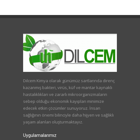
Dilcem Kimya olarak günümüz sartlarında direnç
kazanmış bakteri, virüs, küf ve mantar kaynaklı
hastalıklıkları ve zararlı mikroorganizmaların
sebep olduğu ekonomik kayıpları minimize
edecek etkin çözümler sunuyoruz. İnsan
sağlığının önemi bilinciyle daha hijyen ve sağlıklı
yaşam alanları oluşturmaktayız.
Uygulamalarımız