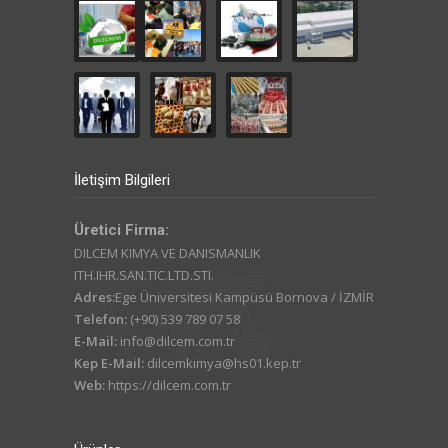
İletişim Bilgileri
Üretici Firma:
DILCEM KIMYA VE DANISMANLIK
ITH.IHR.SAN.TIC.LTD.STI.
Adres:
Ege Üniversitesi Kampüsü Bornova / İZMİR
Telefon:
(+90) 539 789 07 58
E-Mail:
info@dilcem.com.tr
Kep E-Mail:
dilcemkimya@hs01.kep.tr
Web:
https://dilcem.com.tr