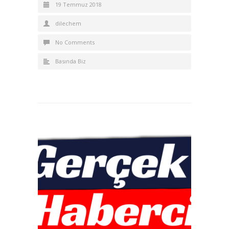
19 Temmuz 2018
dilechem
No Comments
Basında Biz