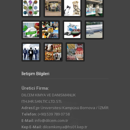
İletişim Bilgileri
Üretici Firma:
DILCEM KIMYA VE DANISMANLIK
ITH.IHR.SAN.TIC.LTD.STI.
Adres:
Ege Üniversitesi Kampüsü Bornova / İZMİR
Telefon:
(+90) 539 789 07 58
E-Mail:
info@dilcem.com.tr
Kep E-Mail:
dilcemkimya@hs01.kep.tr