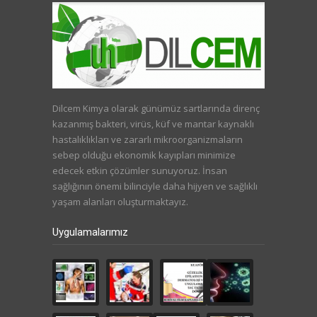
Dilcem Kimya olarak günümüz sartlarında direnç
kazanmış bakteri, virüs, küf ve mantar kaynaklı
hastalıklıkları ve zararlı mikroorganizmaların
sebep olduğu ekonomik kayıpları minimize
edecek etkin çözümler sunuyoruz. İnsan
sağlığının önemi bilinciyle daha hijyen ve sağlıklı
yaşam alanları oluşturmaktayız.
Uygulamalarımız