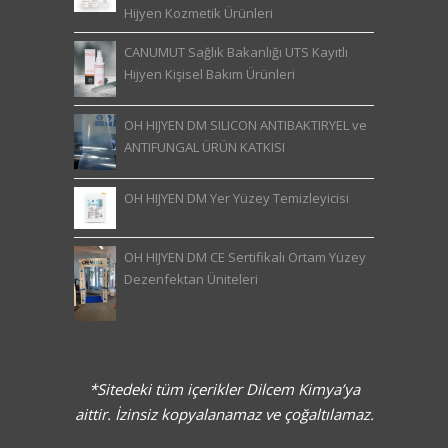
Hijyen Kozmetik Ürünleri
CANUMUT Sağlık Bakanlığı UTS Kayıtlı
Hijyen Kişisel Bakım Ürünleri
OH HIJYEN DM SILICON ANTIBAKTIRYEL ve
ANTIFUNGAL ÜRÜN KATKISI
OH HIJYEN DM Yer Yüzey Temizleyicisi
OH HIJYEN DM CE Sertifikalı Ortam Yüzey
Dezenfektan Üniteleri
*Sitedeki tüm içerikler Dilcem Kimya’ya
aittir. İzinsiz kopyalanamaz ve çoğaltılamaz.