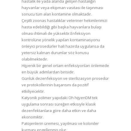
hastalık ile yada alanda gelişen hastalığın
hayvanlar veya ekipman vasıtası ile taşınması
sonucu tüm alan kontamine olmaktadır.
Çeşitli zoonas hastalıklar veteriner hekimlerimizi
hasta edebildiği gibi başka hayvanlara bulaşı
olması ihtimali de yüksektir.Enfeksiyon
kontrolüne yönelik yapılan kontaminasyonu
önleyici prosedürler hali hazırda uygulansa da
yetersiz kalınan durumlar söz konusu
olabilmektedir.
Hijyenik bir genel ortam enfeksiyonları önlemede
en büyük adımlardan birisidir.
Günlük dezenfeksiyon ve sterilizasyon prosedür
ve protokollerinin başarısını da pozitif
etkiliyecektir.
Katyonik polimer yapıdaki Oh hijyenDM tek
uygulama sonrası süreğen etkisiyle klasik
dezenfektanlara göre daha etkin ve daha
ekonomiktir.
Patojenlerin üremesi, yayılması ve koloniler
kurması engellenmiş olur.