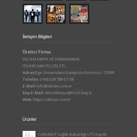
İletişim Bilgileri
Üretici Firma:
DILCEM KIMYA VE DANISMANLIK
ITH.IHR.SAN.TIC.LTD.STI.
Adres:
Ege Üniversitesi Kampüsü Bornova / İZMİR
Telefon:
(+90) 539 789 07 58
E-Mail:
info@dilcem.com.tr
Kep E-Mail:
dilcemkimya@hs01.kep.tr
Web:
https://dilcem.com.tr
Ürünler
CANUMUT Sağlık Bakanlığı UTS Kayıtlı