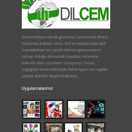
Dilcem Kimya olarak günümüz sartlarında direnç
kazanmış bakteri, virüs, küf ve mantar kaynaklı
hastalıklıkları ve zararlı mikroorganizmaların
sebep olduğu ekonomik kayıpları minimize
edecek etkin çözümler sunuyoruz. İnsan
sağlığının önemi bilinciyle daha hijyen ve sağlıklı
yaşam alanları oluşturmaktayız.
Uygulamalarımız