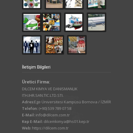
İletişim Bilgileri
Üretici Firma:
DILCEM KIMYA VE DANISMANLIK
ITH.IHR.SAN.TIC.LTD.STI.
Adres:
Ege Üniversitesi Kampüsü Bornova / İZMİR
Telefon:
(+90) 539 789 07 58
E-Mail:
info@dilcem.com.tr
Kep E-Mail:
dilcemkimya@hs01.kep.tr
Web:
https://dilcem.com.tr