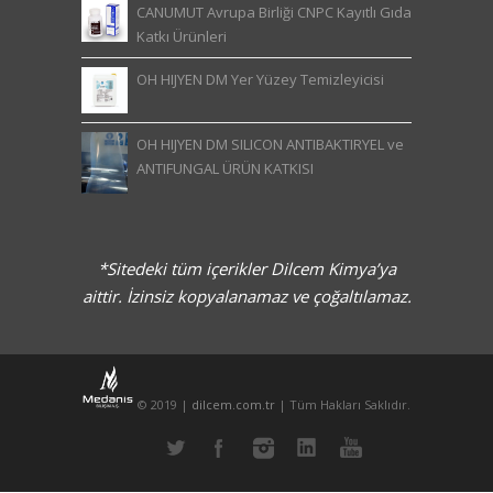
CANUMUT Avrupa Birliği CNPC Kayıtlı Gıda
Katkı Ürünleri
OH HIJYEN DM Yer Yüzey Temizleyicisi
OH HIJYEN DM SILICON ANTIBAKTIRYEL ve
ANTIFUNGAL ÜRÜN KATKISI
*Sitedeki tüm içerikler Dilcem Kimya’ya
aittir. İzinsiz kopyalanamaz ve çoğaltılamaz.
© 2019 |
dilcem.com.tr
| Tüm Hakları Saklıdır.