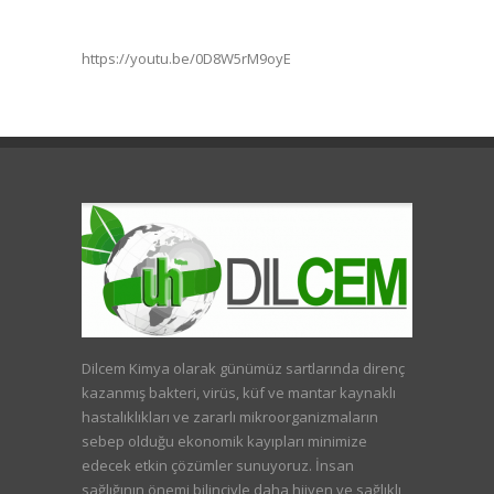
https://youtu.be/0D8W5rM9oyE
Dilcem Kimya olarak günümüz sartlarında direnç
kazanmış bakteri, virüs, küf ve mantar kaynaklı
hastalıklıkları ve zararlı mikroorganizmaların
sebep olduğu ekonomik kayıpları minimize
edecek etkin çözümler sunuyoruz. İnsan
sağlığının önemi bilinciyle daha hijyen ve sağlıklı