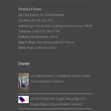
Üretici Firma:
DILCEM KIMYA VE DANISMANLIK
ITH.IHR.SAN.TIC.LTD.STI.
Adres:
Ege Üniversitesi Kampüsü Bornova / İZMİR
Telefon:
(+90) 539 789 07 58
E-Mail:
info@dilcem.com.tr
Kep E-Mail:
dilcemkimya@hs01.kep.tr
Web:
https://dilcem.com.tr
Ürünler
OH HIJYEN DM CE Sertifikalı Ortam Yüzey
Dezenfektan Üniteleri
DAVID DIAMOND Sağlık Bakanlığı UTS
Kayıtlı Hijyen Kişisel Bakım Ürünleri