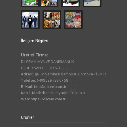
İletişim Bilgileri
Üretici Firma:
DILCEM KIMYA VE DANISMANLIK
ITH.IHR.SAN.TIC.LTD.STI.
Adres:
Ege Üniversitesi Kampüsü Bornova / İZMİR
Telefon:
(+90) 539 789 07 58
E-Mail:
info@dilcem.com.tr
Kep E-Mail:
dilcemkimya@hs01.kep.tr
Web:
https://dilcem.com.tr
Ürünler