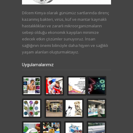
Dilcem Kimya olarak günümüz sartlarında direnç
kazanmış bakteri, virüs, küf ve mantar kaynaklı
hastalıklıkları ve zararlı mikroorganizmaların
sebep olduğu ekonomik kayıpları minimize
edecek etkin çözümler sunuyoruz. İnsan
sağlığının önemi bilinciyle daha hijyen ve sağlıklı
yaşam alanları oluşturmaktayız.
Uygulamalarımız