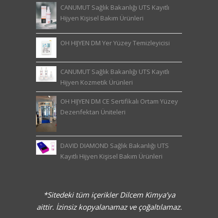
CANUMUT Sağlık Bakanlığı UTS Kayıtlı
Hijyen Kişisel Bakım Ürünleri
OH HIJYEN DM Yer Yüzey Temizleyicisi
CANUMUT Sağlık Bakanlığı UTS Kayıtlı
Hijyen Kozmetik Ürünleri
OH HIJYEN DM CE Sertifikalı Ortam Yüzey
Dezenfektan Üniteleri
DAVID DIAMOND Sağlık Bakanlığı UTS
Kayıtlı Hijyen Kişisel Bakım Ürünleri
*Sitedeki tüm içerikler Dilcem Kimya’ya
aittir. İzinsiz kopyalanamaz ve çoğaltılamaz.