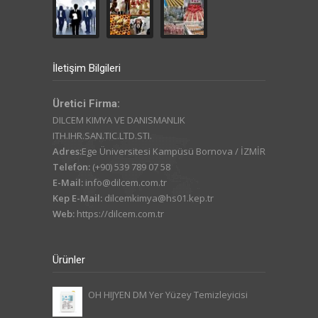
İletişim Bilgileri
Üretici Firma:
DILCEM KIMYA VE DANISMANLIK
ITH.IHR.SAN.TIC.LTD.STI.
Adres:
Ege Üniversitesi Kampüsü Bornova / İZMİR
Telefon:
(+90) 539 789 07 58
E-Mail:
info@dilcem.com.tr
Kep E-Mail:
dilcemkimya@hs01.kep.tr
Web:
https://dilcem.com.tr
Ürünler
OH HIJYEN DM Yer Yüzey Temizleyicisi