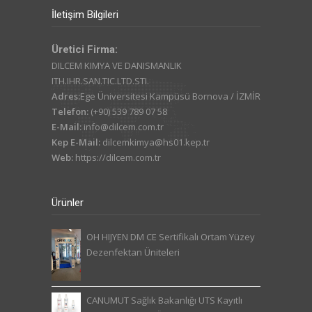
İletişim Bilgileri
Üretici Firma:
DILCEM KIMYA VE DANISMANLIK
ITH.IHR.SAN.TIC.LTD.STI.
Adres:
Ege Üniversitesi Kampüsü Bornova / İZMİR
Telefon:
(+90) 539 789 07 58
E-Mail:
info@dilcem.com.tr
Kep E-Mail:
dilcemkimya@hs01.kep.tr
Web:
https://dilcem.com.tr
Ürünler
OH HIJYEN DM CE Sertifikalı Ortam Yüzey
Dezenfektan Üniteleri
CANUMUT Sağlık Bakanlığı UTS Kayıtlı