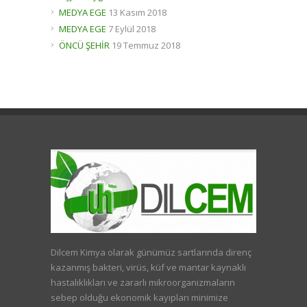
MEDYA EGE
13 Kasım 2018
MEDYA EGE
7 Eylül 2018
ÖNCÜ ŞEHİR
19 Temmuz 2018
Dilcem Kimya olarak günümüz sartlarında direnç
kazanmış bakteri, virüs, küf ve mantar kaynaklı
hastalıklıkları ve zararlı mikroorganizmaların
sebep olduğu ekonomik kayıpları minimize