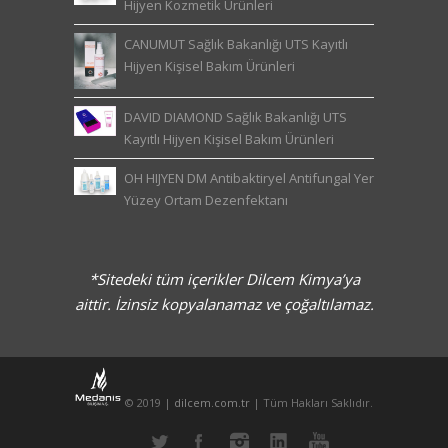
Hijyen Kozmetik Ürünleri
CANUMUT Sağlık Bakanlığı UTS Kayıtlı
Hijyen Kişisel Bakım Ürünleri
DAVID DIAMOND Sağlık Bakanlığı UTS
Kayıtlı Hijyen Kişisel Bakım Ürünleri
OH HIJYEN DM Antibaktiryel Antifungal Yer
Yüzey Ortam Dezenfektanı
*Sitedeki tüm içerikler Dilcem Kimya’ya
aittir. İzinsiz kopyalanamaz ve çoğaltılamaz.
© 2019 |
dilcem.com.tr
| Tüm Hakları Saklıdır.