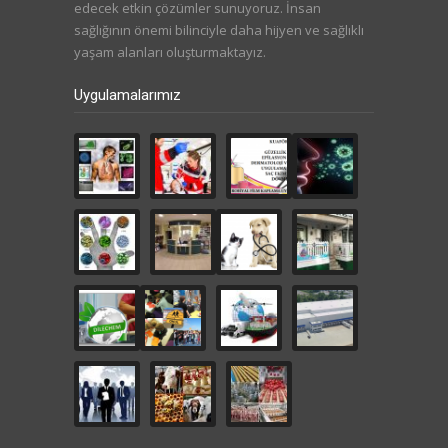
edecek etkin çözümler sunuyoruz. İnsan
sağlığının önemi bilinciyle daha hijyen ve sağlıklı
yaşam alanları oluşturmaktayız.
Uygulamalarımız