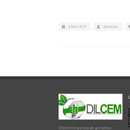
6 Mart 2019
dilechem
Dilcem Kimya olarak günümüz