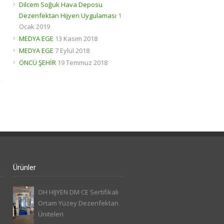
Dilcem Soğuk Hava Deposu
Dezenfektan Hijyen Uygulaması
1
Ocak 2019
MEDYA EGE
13 Kasım 2018
MEDYA EGE
7 Eylül 2018
ÖNCÜ ŞEHİR
19 Temmuz 2018
Ürünler
OH HIJYEN DM CE Sertifikalı
Ortam Yüzey Dezenfektan
Üniteleri