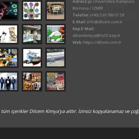
Adres:
Ege Üniversitesi Kampüsü
Bornova / İZMİR
Telefon:
(+90) 539 789 07 58
E-Mail:
info@dilcem.com.tr
Kep E-Mail:
dilcemkimya@hs01.kep.tr
Web:
https://dilcem.com.tr
 tüm içerikler Dilcem Kimya’ya aittir. İzinsiz kopyalanamaz ve çoğ