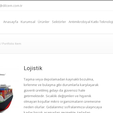
@dilcem.com.tr
Anasayfa
Kurumsal
Ürünler
Sektörler
Antimikrobiyal Katkı Teknoloji
/
Portfolio Item
Lojistik
Taşıma veya depolamadan kaynaklı bozulma,
kirlenme ve bulaşma gibi durumlarla karşılaşarak
güvenli üretilmiş gıdayı da güvensiz hale
getirmektedir. Sıcaklık değişimleri ve hijyenik
olmayan koşullar mikro organizmaların üremesine
neden olurlar. Gıdalarımız sofralarımıza ulaşıncaya
kadar birçok aşamadan geçmekte, tarladan