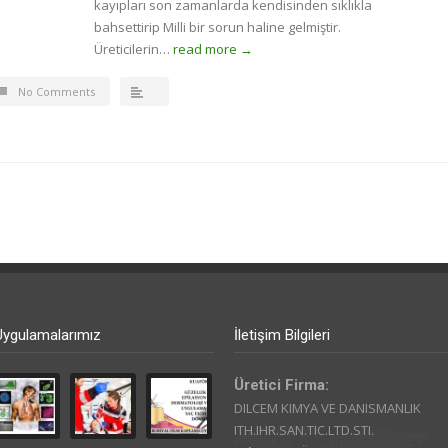
kayıpları son zamanlarda kendisinden sıklıkla
bahsettirip Milli bir sorun haline gelmiştir.
Üreticilerin…
read more →
No Comments
Uygulamalarımız
İletişim Bilgileri
Üretici Firma:
DILCEM KIMYA VE DANISMANLIK
ITH.IHR.SAN.TIC.LTD.STI.