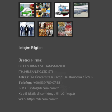
İletişim Bilgileri
Üretici Firma:
DILCEM KIMYA VE DANISMANLIK
ITH.IHR.SAN.TIC.LTD.STI.
Adres:
Ege Üniversitesi Kampüsü Bornova / İZMİR
Telefon:
(+90) 539 789 07 58
E-Mail:
info@dilcem.com.tr
Kep E-Mail:
dilcemkimya@hs01.kep.tr
Web:
https://dilcem.com.tr