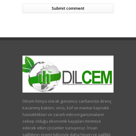
Dilcem Kimya olarak günümüz sartlarında direnç
kazanmış bakteri, virüs, küf ve mantar kaynaklı
hastalıklıkları ve zararlı mikroorganizmaların
sebep olduğu ekonomik kayıpları minimize
edecek etkin çözümler sunuyoruz. İnsan
sağlığının önemi bilinciyle daha hijyen ve sağlıklı