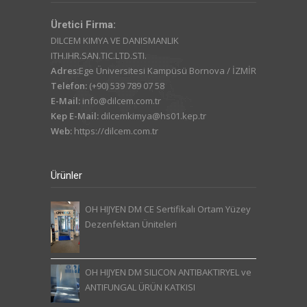
Üretici Firma:
DILCEM KIMYA VE DANISMANLIK
ITH.IHR.SAN.TIC.LTD.STI.
Adres:
Ege Üniversitesi Kampüsü Bornova / İZMİR
Telefon:
(+90) 539 789 07 58
E-Mail:
info@dilcem.com.tr
Kep E-Mail:
dilcemkimya@hs01.kep.tr
Web:
https://dilcem.com.tr
Ürünler
OH HIJYEN DM CE Sertifikalı Ortam Yüzey
Dezenfektan Üniteleri
OH HIJYEN DM SILICON ANTIBAKTIRYEL ve
ANTIFUNGAL ÜRÜN KATKISI